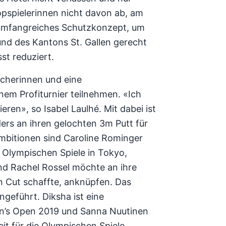
Topspielerinnen nicht davon ab, am
n umfangreiches Schutzkonzept, um
 des Kantons St. Gallen gerecht
t reduziert.
icherinnen und eine
nem Profiturnier teilnehmen. «Ich
ren», so Isabel Laulhé. Mit dabei ist
ers an ihren gelochten 3m Putt für
Ambitionen sind Caroline Rominger
e Olympischen Spiele in Tokyo,
d Rachel Rossel möchte an ihre
en Cut schaffte, anknüpfen. Das
geführt. Diksha ist eine
men’s Open 2019 und Sanna Nuutinen
it für die Olympischen Spiele