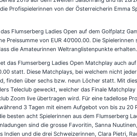
 die Profispielerinnen von der Österreicherin Emma S
 das Flumserberg Ladies Open auf dem Golfplatz Gam
ine Preissumme von EUR 40’000.00. Die Spielerinnen s
 dass die Amateurinnen Weltranglistenpunkte erhalten
det das Flumserberg Ladies Open Matchplay auch au
.00 statt. Diese Matchplays, bei welchem nicht jede
d, finden über sechs bzw. neun Löcher statt. Mit di
ders Teleclub geweckt, welcher das Finale Matchpla
club Zoom live übertragen wird. Für eine tadellose Pr
während 3 Tagen mit einem Aufgebot von bis zu 20 Pe
 die besten acht Spielerinnen aus dem Flumserberg L
inladungen sind die grosse Favoritin, Sanna Nuutinen
ndien und die drei Schweizerinnen, Clara Pietri, Rac