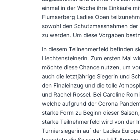
einmal in der Woche ihre Einkäufe mi
Flumserberg Ladies Open teilzunehme
sowohl den Schutzmassnahmen der T
zu werden. Um diese Vorgaben bestmö
In diesem Teilnehmerfeld befinden s
Liechtensteinerin. Zum ersten Mal wi
möchte diese Chance nutzen, um von d
auch die letztjährige Siegerin und S
den Finaleinzug und die tolle Atmos
und Rachel Rossel. Bei Caroline Romin
welche aufgrund der Corona Pandemi
starke Form zu Beginn dieser Saison,
starke Teilnehmerfeld wird von der I
Turniersiegerin auf der Ladies Euro
beendete die Saison der LET Access S