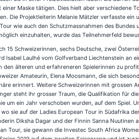
t einer Maske tätigen. Dies hielt aber verschiedene 
n. Die Projektleiterin Melanie Mätzler verfasste ei
our wie auch den Schutzmassnahmen des Bundes und
glich einzuhalten, wurde das Teilnehmerfeld bewuss
ich 15 Schweizerinnen, sechs Deutsche, zwei Österre
rd Isabel Laulhé vom Golfverband Liechtenstein an ei
en älteren und erfahreneren Spielerinnen zu profitie
chweizer Amateurin, Elena Moosmann, die sich besond
phäre erinnert. Weitere Schweizerinnen mit grossen 
ger steht ihr grosser Traum, die Qualifikation für di
e um ein Jahr verschoben wurden, auf dem Spiel. Un
 wo sie auf der Ladies European Tour in Südafrika d
nderin Diksha Dagar und der Finnin Sanna Nuutinen an
pean Tour, sie gewann die Investec South Africa Wo
eries 2019 auf dem zweiten Saisonrang und ist zurze