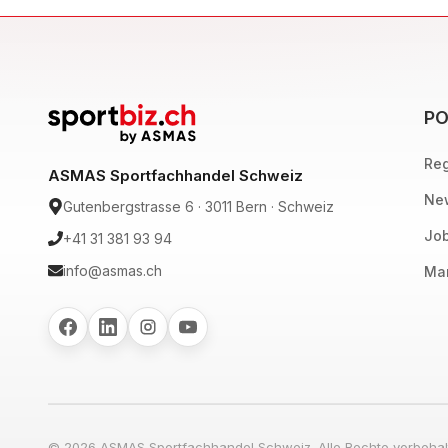
PO
Reg
ASMAS Sportfachhandel Schweiz
New
Gutenbergstrasse 6 · 3011 Bern · Schweiz
Job
+41 31 381 93 94
info@asmas.ch
Mar
© 2026 ASMAS Sportfachhandel Schweiz. Alle Rechte vorbehal