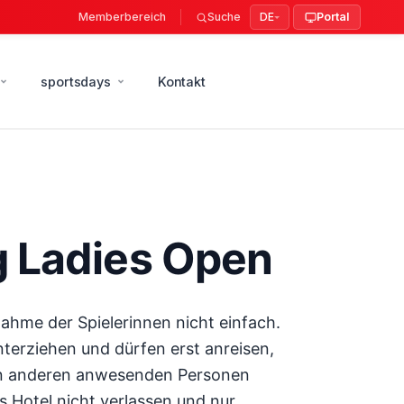
Memberbereich
Suche
DE
Portal
sportsdays
Kontakt
g Ladies Open
hme der Spielerinnen nicht einfach.
nterziehen und dürfen erst anreisen,
llen anderen anwesenden Personen
as Hotel nicht verlassen und nur