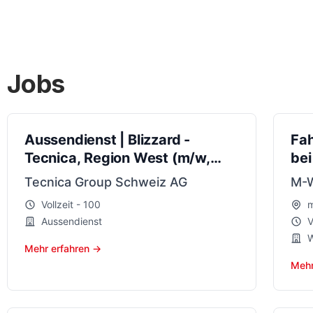
Jobs
Aussendienst | Blizzard -
Fa
Tecnica, Region West (m/w,
bei
100%)
Tecnica Group Schweiz AG
M-W
Vollzeit - 100
m
Aussendienst
V
W
Mehr erfahren →
Mehr