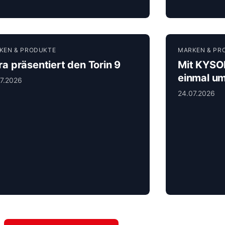
KEN & PRODUKTE
MARKEN & PR
ra präsentiert den Torin 9
Mit KYSOF
einmal um
7.2026
ersten Ta
24.07.2026
aktuellst
Lösung! K
kein dopp
einfach di