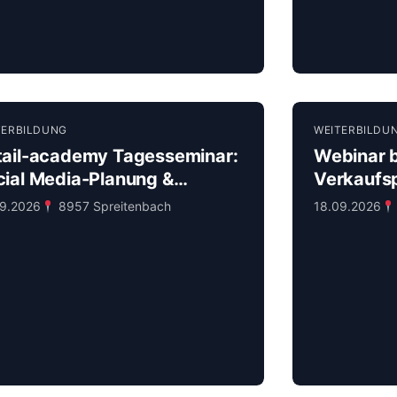
TERBILDUNG
WEITERBILDU
tail-academy Tagesseminar:
Webinar 
cial Media-Planung &
Verkaufs
tent-Erstellung mit KI
Fachhand
09.2026
8957 Spreitenbach
18.09.2026