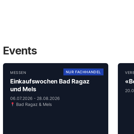
Events
NUR FACHHANDEL
MESSEN
VER
Einkaufswochen Bad Ragaz
«B
und Mels
20.
06.07.2026 - 28.08.2026
Bad Ragaz & Mels