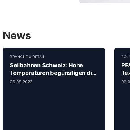
News
BRANCHE & RETAIL
POL
Seilbahnen Schweiz: Hohe
PF
Temperaturen begünstigen die
Te
Nachfrage in den Bergen
je
06.08.2026
03.