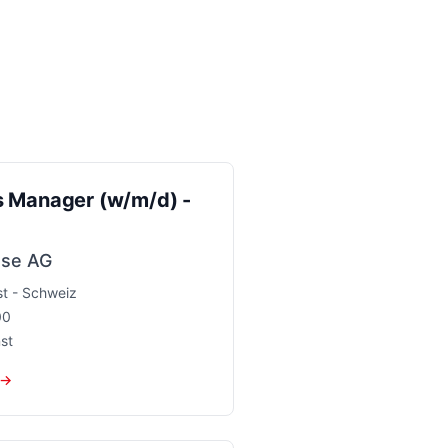
s Manager (w/m/d) -
sse AG
t - Schweiz
00
st
 →