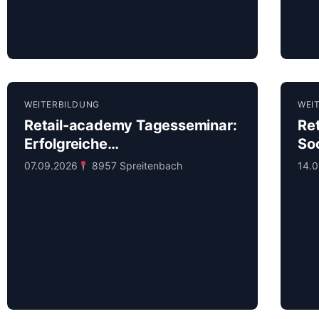
WEITERBILDUNG
WEI
Retail-academy Tagesseminar:
Re
Erfolgreiche
So
Verkaufsgespräche
Con
07.09.2026
8957 Spreitenbach
14.