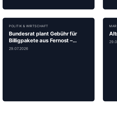
POLITIK & WIRTSCHAFT
MAR
Bundesrat plant Gebühr für
Alt
Billigpakete aus Fernost –
29.0
Signal für fairere
29.07.2026
Wettbewerbsbedingungen