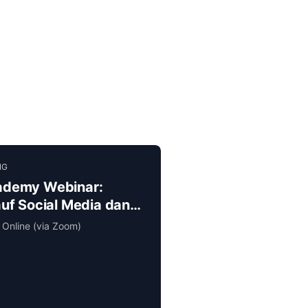
NG
cademy Webinar:
 auf Social Media dank
Online (via Zoom)