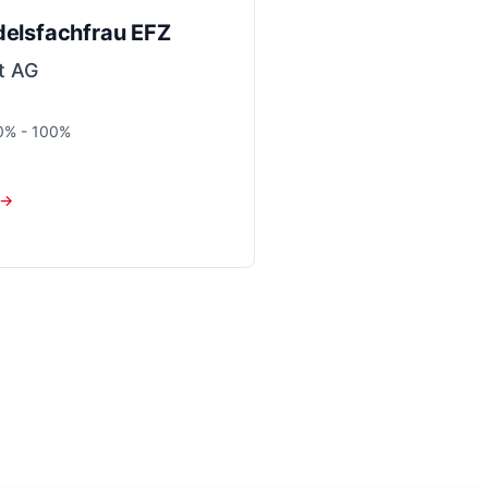
delsfachfrau EFZ
t AG
50% - 100%
 →