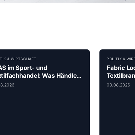
ITIK & WIRTSCHAFT
POLITIK & WI
AS im Sport- und
Fabric Lo
xtilfachhandel: Was Händler
Textilbra
tzt wissen müssen
die Kreis
08.2026
03.08.2026