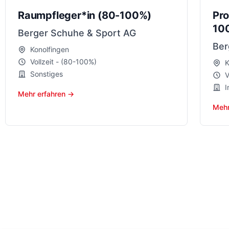
Raumpfleger*in (80-100%)
Pro
10
Berger Schuhe & Sport AG
Ber
Konolfingen
Vollzeit - (80-100%)
K
Sonstiges
V
I
Mehr erfahren →
Mehr