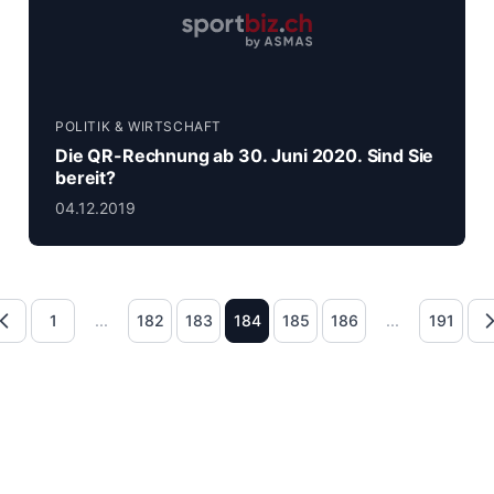
POLITIK & WIRTSCHAFT
Die QR-Rechnung ab 30. Juni 2020. Sind Sie
bereit?
04.12.2019
Page
Page
Page
Page
Page
Page
Page
1
...
182
183
184
185
186
...
191