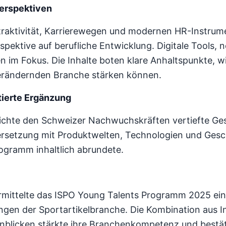
Perspektiven
traktivität, Karrierewegen und modernen HR-Instrum
spektive auf berufliche Entwicklung. Digitale Tools, 
en im Fokus. Die Inhalte boten klare Anhaltspunkte, 
 verändernden Branche stärken können.
tierte Ergänzung
lichte den Schweizer Nachwuchskräften vertiefte G
ersetzung mit Produktwelten, Technologien und Gesc
rogramm inhaltlich abrundete.
rmittelte das ISPO Young Talents Programm 2025 ei
gen der Sportartikelbranche. Die Kombination aus In
nblicken stärkte ihre Branchenkompetenz und bestät