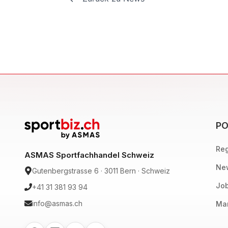
PO
Reg
ASMAS Sportfachhandel Schweiz
New
Gutenbergstrasse 6 · 3011 Bern · Schweiz
Job
+41 31 381 93 94
info@asmas.ch
Mar