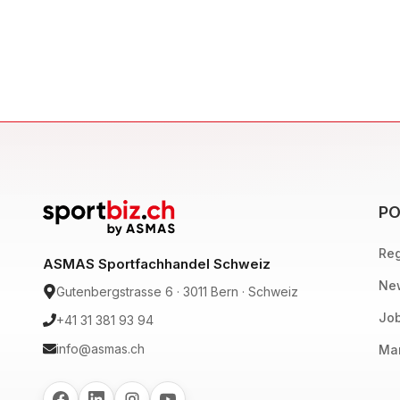
PO
Reg
ASMAS Sportfachhandel Schweiz
New
Gutenbergstrasse 6 · 3011 Bern · Schweiz
Job
+41 31 381 93 94
info@asmas.ch
Mar