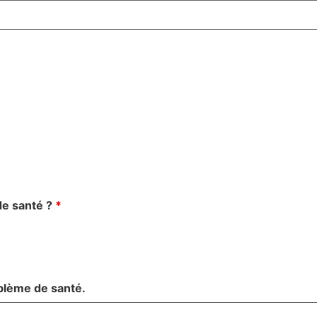
de santé ?
*
oblème de santé.