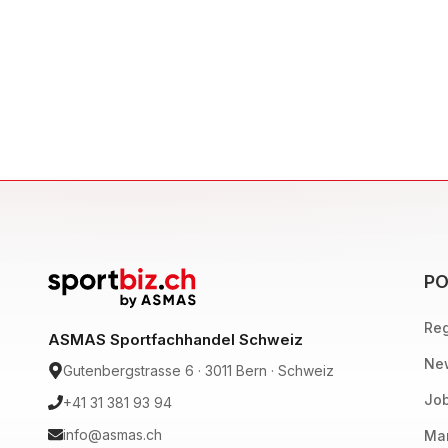
PO
Reg
ASMAS Sportfachhandel Schweiz
New
Gutenbergstrasse 6 · 3011 Bern · Schweiz
Job
+41 31 381 93 94
info@asmas.ch
Mar