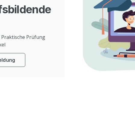
fsbildende
 Praktische Prüfung
kel
eldung