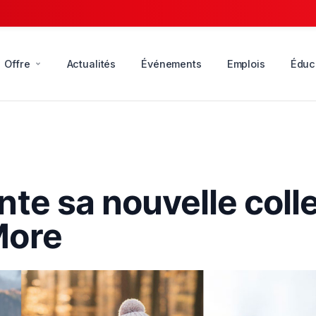
Offre
Actualités
Événements
Emplois
Éduc
te sa nouvelle coll
More