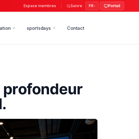
Espace membres
Suivre
FR
Portail
ation
sportsdays
Contact
n profondeur
.