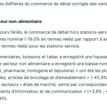
es d’affaires du commerce de détail corrigés des vari
teur non-alimentaire
jours fériés, le commerce de détail hors stations-serv
res nominal (-19,0% en termes réels) par rapport à avr
 termes réels) pour les stations-service.
imentaires, boissons et tabac a enregistré une haus
le secteur non alimentaire a enregistré une baisse n
t, pharmacie, horlogerie et bijouterie) » ont été les p
les, articles de bricolage et d’ameublement » (-45,9% 
es secteurs « étals de marché, vente par corresponda
ments d’information et de communication » (+3,9% ; +
ifs.