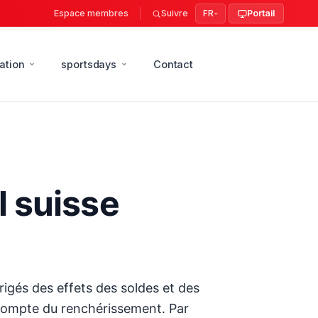
Espace membres
Suivre
FR
Portail
ation
sportsdays
Contact
l suisse
rigés des effets des soldes et des
t compte du renchérissement. Par