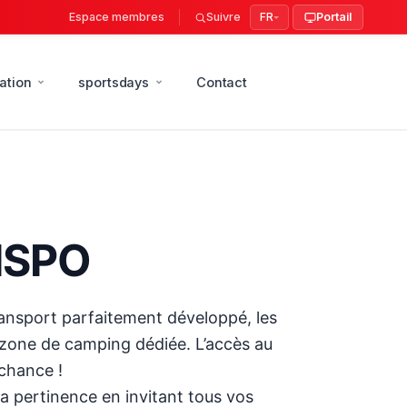
Espace membres
Suivre
FR
Portail
ation
sportsdays
Contact
 ISPO
transport parfaitement développé, les
e zone de camping dédiée. L’accès au
 chance !
a pertinence en invitant tous vos