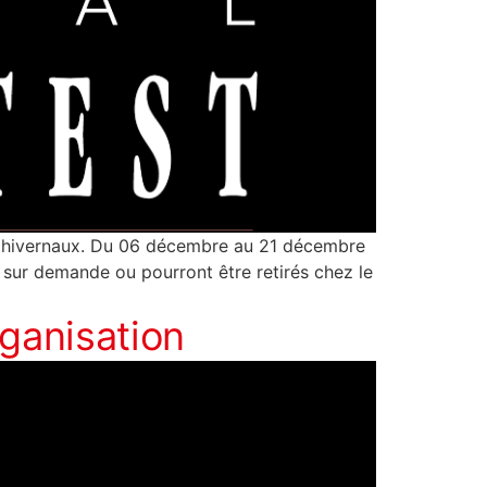
ts hivernaux. Du 06 décembre au 21 décembre
s sur demande ou pourront être retirés chez le
ganisation