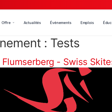
Offre
Actualités
Événements
Emplois
Éduc
énement :
Tests
 Flumserberg - Swiss Skite