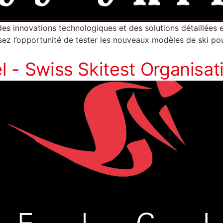
des innovations technologiques et des solutions détaillées 
ssez l’opportunité de tester les nouveaux modèles de ski po
el - Swiss Skitest Organisat