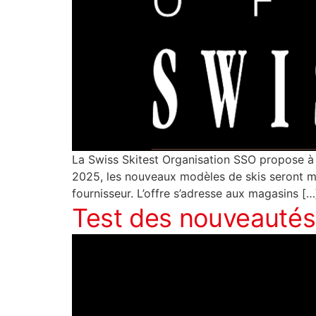
La Swiss Skitest Organisation SSO propose à
2025, les nouveaux modèles de skis seront mis
fournisseur. L’offre s’adresse aux magasins […
Test des nouveautés 