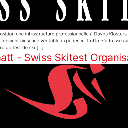
sition une infrastructure professionnelle à Davos Klosters
 devient ainsi une véritable expérience. L’offre s’adresse a
re de test de ski […]
tt - Swiss Skitest Organis