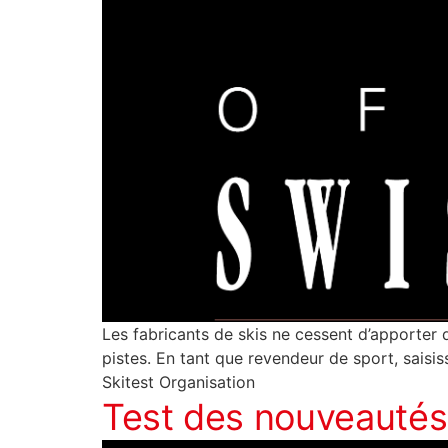
Les fabricants de skis ne cessent d’apporter 
pistes. En tant que revendeur de sport, saisi
Skitest Organisation
Test des nouveautés 