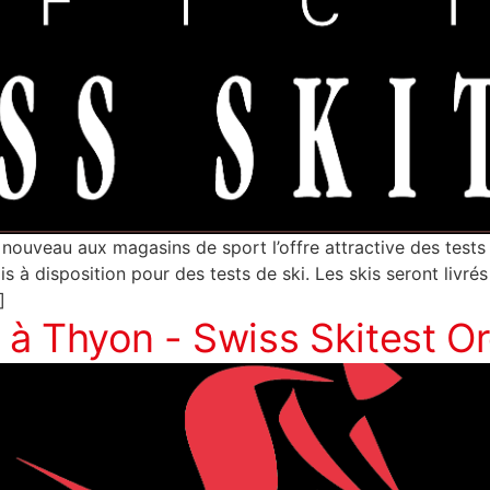
 nouveau aux magasins de sport l’offre attractive des tes
 à disposition pour des tests de ski. Les skis seront livré
]
à Thyon - Swiss Skitest Or