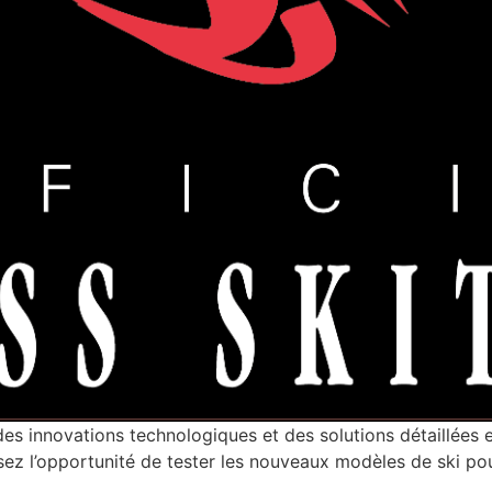
des innovations technologiques et des solutions détaillées 
ssez l’opportunité de tester les nouveaux modèles de ski po