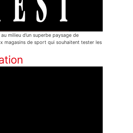
, au milieu d’un superbe paysage de
ux magasins de sport qui souhaitent tester les
ation