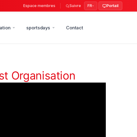
Espace membres
Suivre
FR
Portail
ation
sportsdays
Contact
st Organisation